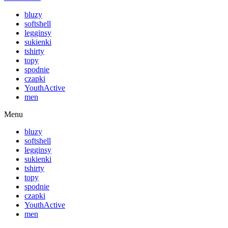
bluzy
softshell
legginsy
sukienki
tshirty
topy
spodnie
czapki
YouthActive
men
Menu
bluzy
softshell
legginsy
sukienki
tshirty
topy
spodnie
czapki
YouthActive
men