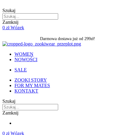
Skip
to
Szukaj
content
Zamknij
0
zł
Wózek
Darmowa dostawa już od 299zł!
WOMEN
NOWOŚCI
SALE
ZOOKI STORY
FOR MY MATES
KONTAKT
Szukaj
Zamknij
0
zł
Wózek