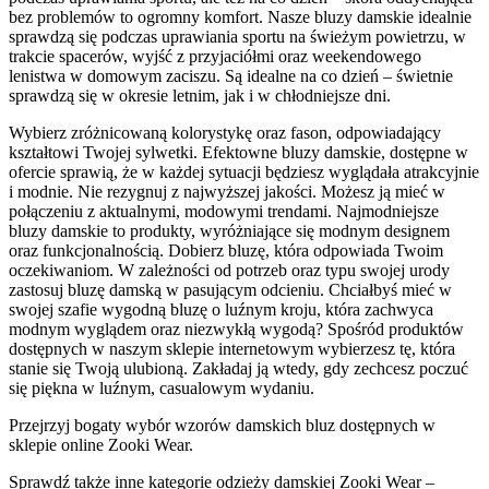
bez problemów to ogromny komfort. Nasze bluzy damskie idealnie
sprawdzą się podczas uprawiania sportu na świeżym powietrzu, w
trakcie spacerów, wyjść z przyjaciółmi oraz weekendowego
lenistwa w domowym zaciszu. Są idealne na co dzień – świetnie
sprawdzą się w okresie letnim, jak i w chłodniejsze dni.
Wybierz zróżnicowaną kolorystykę oraz fason, odpowiadający
kształtowi Twojej sylwetki. Efektowne bluzy damskie, dostępne w
ofercie sprawią, że w każdej sytuacji będziesz wyglądała atrakcyjnie
i modnie. Nie rezygnuj z najwyższej jakości. Możesz ją mieć w
połączeniu z aktualnymi, modowymi trendami. Najmodniejsze
bluzy damskie to produkty, wyróżniające się modnym designem
oraz funkcjonalnością. Dobierz bluzę, która odpowiada Twoim
oczekiwaniom. W zależności od potrzeb oraz typu swojej urody
zastosuj bluzę damską w pasującym odcieniu. Chciałbyś mieć w
swojej szafie wygodną bluzę o luźnym kroju, która zachwyca
modnym wyglądem oraz niezwykłą wygodą? Spośród produktów
dostępnych w naszym sklepie internetowym wybierzesz tę, która
stanie się Twoją ulubioną. Zakładaj ją wtedy, gdy zechcesz poczuć
się piękna w luźnym, casualowym wydaniu.
Przejrzyj bogaty wybór wzorów damskich bluz dostępnych w
sklepie online Zooki Wear.
Sprawdź także inne kategorie odzieży damskiej Zooki Wear –