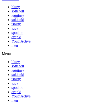
bluzy
softshell
legginsy
sukienki
tshirty
topy
spodnie
czapki
YouthActive
men
Menu
bluzy
softshell
legginsy
sukienki
tshirty
topy
spodnie
czapki
YouthActive
men