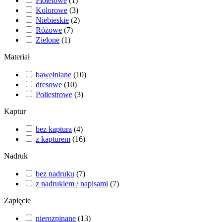
Fioletowe
(
1
)
Kolorowe
(
3
)
Niebieskie
(
2
)
Różowe
(
7
)
Zielone
(
1
)
Materiał
bawełniane
(
10
)
dresowe
(
10
)
Poliestrowe
(
3
)
Kaptur
bez kaptura
(
4
)
z kapturem
(
16
)
Nadruk
bez nadruku
(
7
)
z nadrukiem / napisami
(
7
)
Zapięcie
nierozpinane
(
13
)