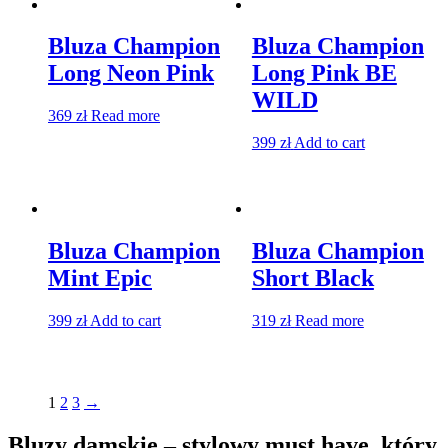
Bluza Champion
Bluza Champion
Long Neon Pink
Long Pink BE
WILD
369
zł
Read more
399
zł
Add to cart
Bluza Champion
Bluza Champion
Mint Epic
Short Black
399
zł
Add to cart
319
zł
Read more
1
2
3
→
Bluzy damskie – stylowy must have, który