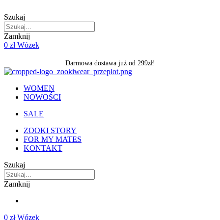
Skip
to
Szukaj
content
Zamknij
0
zł
Wózek
Darmowa dostawa już od 299zł!
WOMEN
NOWOŚCI
SALE
ZOOKI STORY
FOR MY MATES
KONTAKT
Szukaj
Zamknij
0
zł
Wózek