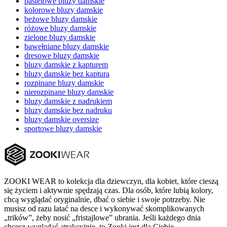
pastelowe bluzy damskie
kolorowe bluzy damskie
beżowe bluzy damskie
różowe bluzy damskie
zielone bluzy damskie
bawełniane bluzy damskie
dresowe bluzy damskie
bluzy damskie z kapturem
bluzy damskie bez kaptura
rozpinane bluzy damskie
nierozpinane bluzy damskie
bluzy damskie z nadrukiem
bluzy damskie bez nadruku
bluzy damskie oversize
sportowe bluzy damskie
ZOOKI WEAR to kolekcja dla dziewczyn, dla kobiet, które cieszą
się życiem i aktywnie spędzają czas. Dla osób, które lubią kolory,
chcą wyglądać oryginalnie, dbać o siebie i swoje potrzeby. Nie
musisz od razu latać na desce i wykonywać skomplikowanych
„trików”, żeby nosić „fristajlowe” ubrania. Jeśli każdego dnia
chcesz wyglądać atrakcyjnie, to Zooki jest dla Ciebie.