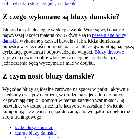
softshelle damskie
,
legginsy
i
sukienki
.
Z czego wykonane są bluzy damskie?
Bluzy damskie dostępne w sklepie Zooki Wear są wykonane z
najwyższej jakości materiałów. Głównie są to
bawełniane bluzy
damskie
wykonane z czystej bawełny lub z lekką domieszką
poliestru w zależności od modelu. Takie bluzy gwarantują najlepszą
cyrkulację powietrza i odprowadzanie wilgoci.
Bluzy dresowe
zapewnią równie dobre właściwości cieplne i oddychające, a
jednocześnie będą wytrzymałe i miłe w dotyku.
Z czym nosić bluzy damskie?
Wygodne bluzy są idealne zarówno na spacer w parku, aktywnie
spędzony czas poza domem, w drodze na zajęcia lub do pracy.
Zapewniają ciepło i komfort w niemal każdych warunkach. Są
przytulne, wygodne i można je łączyć ze wszystkim! Świetnie
komponują się z jeansami, spódnicami, a nawet jako uzupełnienie
stroju treningowego.
białe bluzy damskie
czarne bluzy damskie