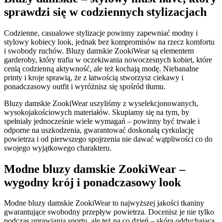
sprawdzi się w codziennych stylizacjach
Codzienne, casualowe stylizacje powinny zapewniać modny i
stylowy kobiecy look, jednak bez kompromisów na rzecz komfortu
i swobody ruchów. Bluzy damskie ZookiWear są elementem
garderoby, który trafia w oczekiwania nowoczesnych kobiet, które
cenią codzienną aktywność, ale też kochają modę. Niebanalne
printy i kroje sprawią, że z łatwością stworzysz ciekawy i
ponadczasowy outfit i wyróżnisz się spośród tłumu.
Bluzy damskie ZookiWear uszyliśmy z wyselekcjonowanych,
wysokojakościowych materiałów. Skupiamy się na tym, by
spełniały jednocześnie wiele wymagań – powinny być trwałe i
odporne na uszkodzenia, gwarantować doskonałą cyrkulację
powietrza i od pierwszego spojrzenia nie dawać wątpliwości co do
swojego wyjątkowego charakteru.
Modne bluzy damskie ZookiWear –
wygodny krój i ponadczasowy look
Modne bluzy damskie ZookiWear to najwyższej jakości tkaniny
gwarantujące swobodny przepływ powietrza. Docenisz je nie tylko
podczas uprawiania sportu, ale też na co dzień – skóra oddychająca