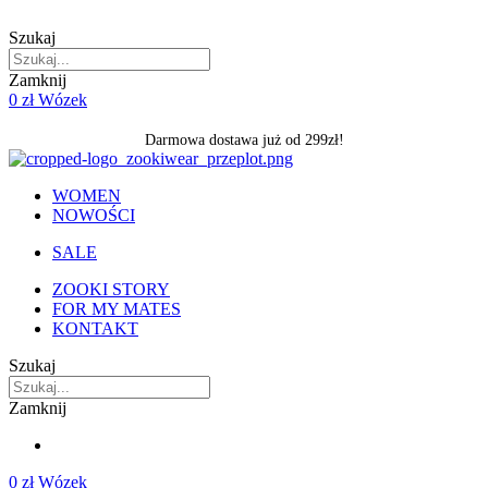
Skip
to
Szukaj
content
Zamknij
0
zł
Wózek
Darmowa dostawa już od 299zł!
WOMEN
NOWOŚCI
SALE
ZOOKI STORY
FOR MY MATES
KONTAKT
Szukaj
Zamknij
0
zł
Wózek