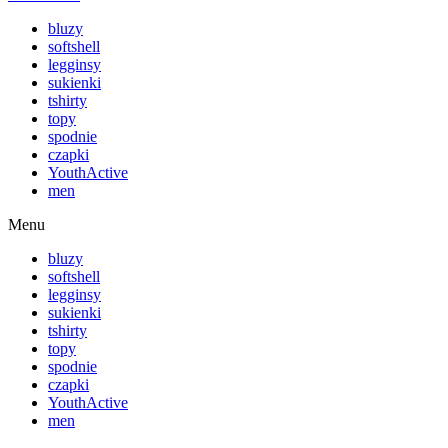
bluzy
softshell
legginsy
sukienki
tshirty
topy
spodnie
czapki
YouthActive
men
Menu
bluzy
softshell
legginsy
sukienki
tshirty
topy
spodnie
czapki
YouthActive
men