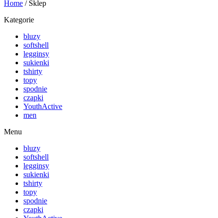
Home
/ Sklep
Kategorie
bluzy
softshell
legginsy
sukienki
tshirty
topy
spodnie
czapki
YouthActive
men
Menu
bluzy
softshell
legginsy
sukienki
tshirty
topy
spodnie
czapki