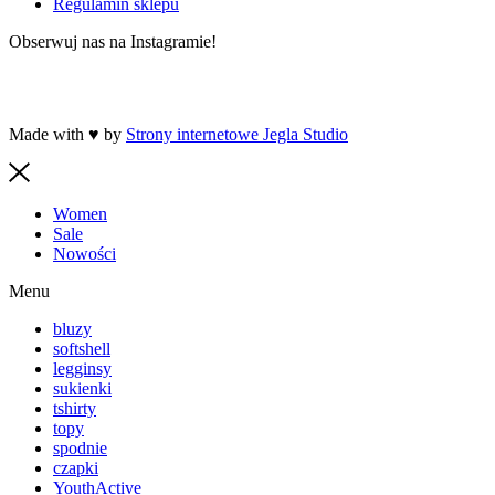
Regulamin sklepu
Obserwuj nas na Instagramie!
Made with ♥ by
Strony internetowe Jegla Studio
Women
Sale
Nowości
Menu
bluzy
softshell
legginsy
sukienki
tshirty
topy
spodnie
czapki
YouthActive