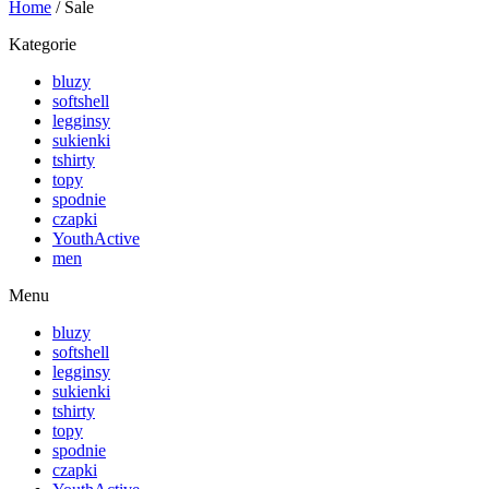
Home
/ Sale
Kategorie
bluzy
softshell
legginsy
sukienki
tshirty
topy
spodnie
czapki
YouthActive
men
Menu
bluzy
softshell
legginsy
sukienki
tshirty
topy
spodnie
czapki