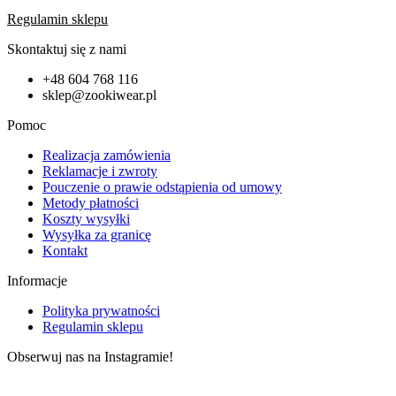
Regulamin sklepu
Skontaktuj się z nami
+48 604 768 116
sklep@zookiwear.pl
Pomoc
Realizacja zamówienia
Reklamacje i zwroty
Pouczenie o prawie odstąpienia od umowy
Metody płatności
Koszty wysyłki
Wysyłka za granicę
Kontakt
Informacje
Polityka prywatności
Regulamin sklepu
Obserwuj nas na Instagramie!