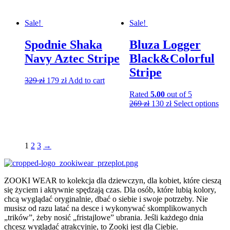
Sale!
Sale!
Spodnie Shaka
Bluza Logger
Navy Aztec Stripe
Black&Colorful
Stripe
329
zł
179
zł
Add to cart
Rated
5.00
out of 5
269
zł
130
zł
Select options
1
2
3
→
ZOOKI WEAR to kolekcja dla dziewczyn, dla kobiet, które cieszą
się życiem i aktywnie spędzają czas. Dla osób, które lubią kolory,
chcą wyglądać oryginalnie, dbać o siebie i swoje potrzeby. Nie
musisz od razu latać na desce i wykonywać skomplikowanych
„trików”, żeby nosić „fristajlowe” ubrania. Jeśli każdego dnia
chcesz wyglądać atrakcyjnie, to Zooki jest dla Ciebie.