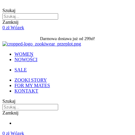
Skip
to
Szukaj
content
Zamknij
0
zł
Wózek
Darmowa dostawa już od 299zł!
WOMEN
NOWOŚCI
SALE
ZOOKI STORY
FOR MY MATES
KONTAKT
Szukaj
Zamknij
0
zł
Wózek