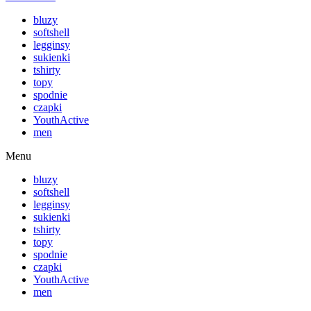
bluzy
softshell
legginsy
sukienki
tshirty
topy
spodnie
czapki
YouthActive
men
Menu
bluzy
softshell
legginsy
sukienki
tshirty
topy
spodnie
czapki
YouthActive
men