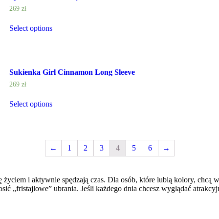
269
zł
Select options
Sukienka Girl Cinnamon Long Sleeve
269
zł
Select options
←
1
2
3
4
5
6
→
życiem i aktywnie spędzają czas. Dla osób, które lubią kolory, chcą wy
 „fristajlowe” ubrania. Jeśli każdego dnia chcesz wyglądać atrakcyjni