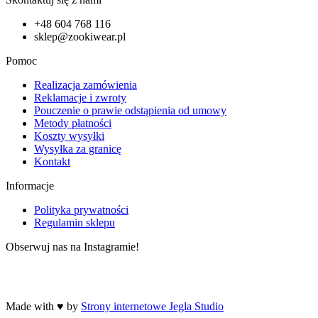
+48 604 768 116
sklep@zookiwear.pl
Pomoc
Realizacja zamówienia
Reklamacje i zwroty
Pouczenie o prawie odstąpienia od umowy
Metody płatności
Koszty wysyłki
Wysyłka za granicę
Kontakt
Informacje
Polityka prywatności
Regulamin sklepu
Obserwuj nas na Instagramie!
Made with ♥ by
Strony internetowe Jegla Studio