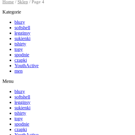
Home
/
Sklep
/ Page 4
Kategorie
bluzy
softshell
legginsy
sukienki
tshirty
topy
spodnie
czapki
YouthActive
men
Menu
bluzy
softshell
legginsy
sukienki
tshirty
topy
spodnie
czapki
YouthActive