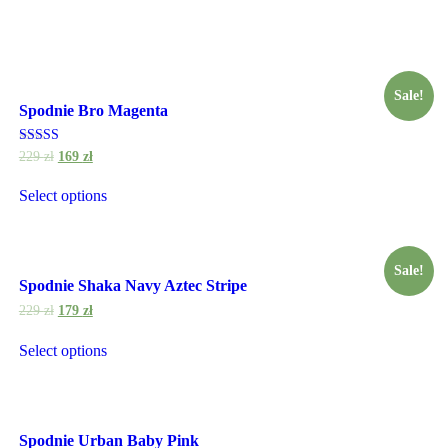
Sale!
Spodnie Bro Magenta
Rated
229
zł
169
zł
5.00
out of 5
Select options
Sale!
Spodnie Shaka Navy Aztec Stripe
229
zł
179
zł
Select options
Spodnie Urban Baby Pink