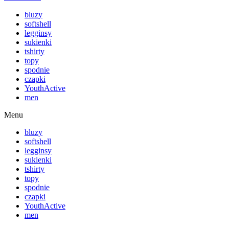
bluzy
softshell
legginsy
sukienki
tshirty
topy
spodnie
czapki
YouthActive
men
Menu
bluzy
softshell
legginsy
sukienki
tshirty
topy
spodnie
czapki
YouthActive
men