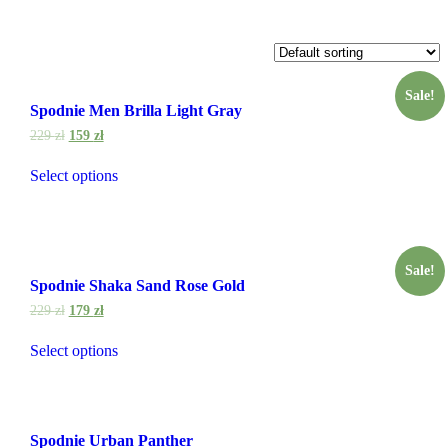
Sale!
Spodnie Men Brilla Light Gray
229
zł
159
zł
Select options
Sale!
Spodnie Shaka Sand Rose Gold
229
zł
179
zł
Select options
Spodnie Urban Panther