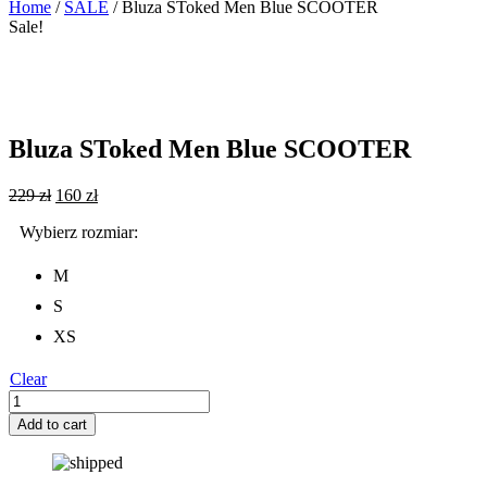
Home
/
SALE
/ Bluza SToked Men Blue SCOOTER
Sale!
Bluza SToked Men Blue SCOOTER
229
zł
160
zł
M
S
XS
Clear
Bluza
SToked
Add to cart
Men
Blue
SCOOTER