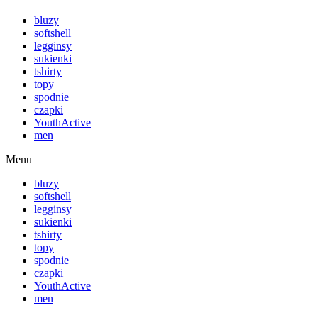
bluzy
softshell
legginsy
sukienki
tshirty
topy
spodnie
czapki
YouthActive
men
Menu
bluzy
softshell
legginsy
sukienki
tshirty
topy
spodnie
czapki
YouthActive
men