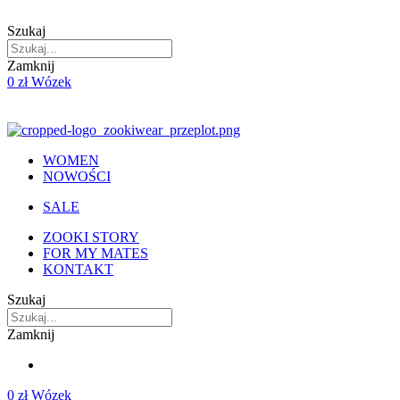
Skip
to
Szukaj
content
Zamknij
0
zł
Wózek
WOMEN
NOWOŚCI
SALE
ZOOKI STORY
FOR MY MATES
KONTAKT
Szukaj
Zamknij
0
zł
Wózek