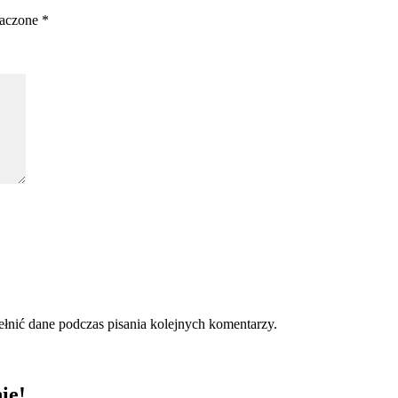
naczone
*
ełnić dane podczas pisania kolejnych komentarzy.
ie!