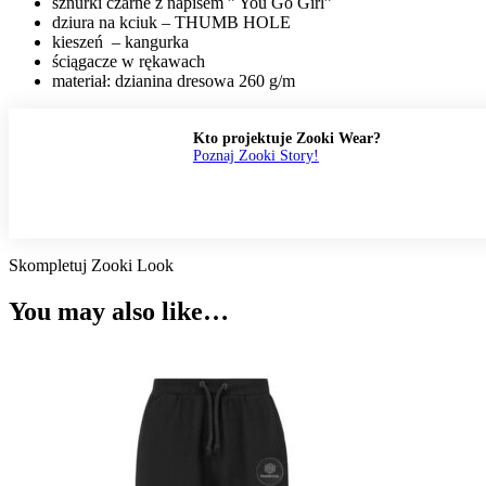
sznurki czarne z napisem ” You Go Girl”
dziura na kciuk – THUMB HOLE
kieszeń – kangurka
ściągacze w rękawach
materiał: dzianina dresowa 260 g/m
Kto projektuje Zooki Wear?
Poznaj Zooki Story!
Skompletuj Zooki Look
You may also like…