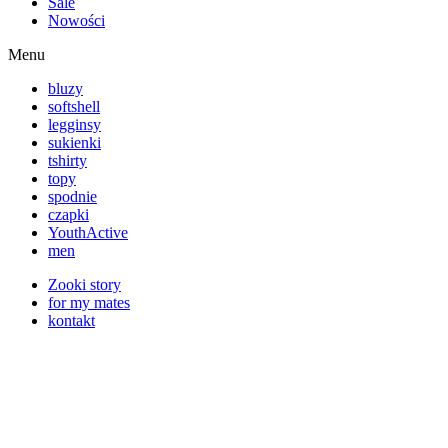
Sale
Nowości
Menu
bluzy
softshell
legginsy
sukienki
tshirty
topy
spodnie
czapki
YouthActive
men
Zooki story
for my mates
kontakt