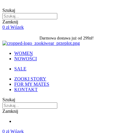
Skip
to
Szukaj
content
Zamknij
0
zł
Wózek
Darmowa dostawa już od 299zł!
WOMEN
NOWOŚCI
SALE
ZOOKI STORY
FOR MY MATES
KONTAKT
Szukaj
Zamknij
0
zł
Wózek