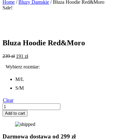
Home
/
Bluzy Damskie
/ Bluza Hoodie Red&Moro
Sale!
Bluza Hoodie Red&Moro
239
zł
191
zł
M/L
S/M
Clear
Bluza
Hoodie
Add to cart
Red&Moro
quantity
Darmowa dostawa od 299 zł