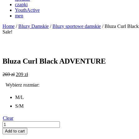
czapki
YouthActive
men
Home
/
Bluzy Damskie
/
Bluzy sportowe damskie
/ Bluza Curl Bl
Sale!
Bluza Curl Black ADVENTURE
269
zł
209
zł
M/L
S/M
Clear
Bluza
Curl
Add to cart
Black