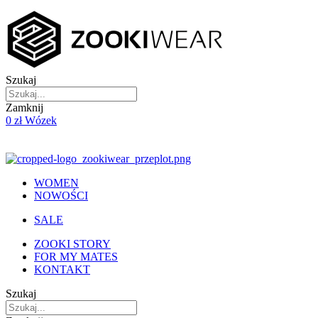
Skip
to
content
Szukaj
Zamknij
0
zł
Wózek
WOMEN
NOWOŚCI
SALE
ZOOKI STORY
FOR MY MATES
KONTAKT
Szukaj