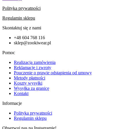
Polityka prywatności
Regulamin sklepu
Skontaktuj się z nami
+48 604 768 116
sklep@zookiwear.pl
Pomoc
Realizacja zamówienia
Reklamacje i zwroty
Pouczenie o prawie odstąpienia od umowy
Metody płatności
Koszty wysyłki
Wysyłka za granicę
Kontakt
Informacje
Polityka prywatności
Regulamin sklepu
Obserwuj nas na Instagramie!