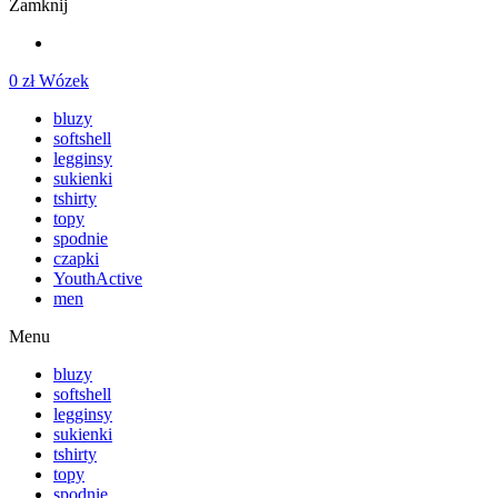
Zamknij
0
zł
Wózek
bluzy
softshell
legginsy
sukienki
tshirty
topy
spodnie
czapki
YouthActive
men
Menu
bluzy
softshell
legginsy
sukienki
tshirty
topy
spodnie