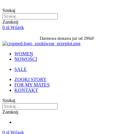
Skip
to
Szukaj
content
Zamknij
0
zł
Wózek
Darmowa dostawa już od 299zł!
WOMEN
NOWOŚCI
SALE
ZOOKI STORY
FOR MY MATES
KONTAKT
Szukaj
Zamknij
0
zł
Wózek