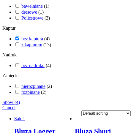
bawełniane
(
1
)
dresowe
(
1
)
Poliestrowe
(
3
)
Kaptur
bez kaptura
(
4
)
z kapturem
(
13
)
Nadruk
bez nadruku
(
4
)
Zapięcie
nierozpinane
(
2
)
rozpinane
(
2
)
Show
(
4
)
Cancel
Sale!
Bluza Logger
Bluza Shuri