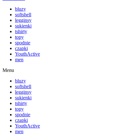
bluzy
softshell
legginsy
sukienki
tshirty
topy
spodnie
czapki
YouthActive
men
Menu
bluzy
softshell
legginsy
sukienki
tshirty
topy
spodnie
czapki
YouthActive
men