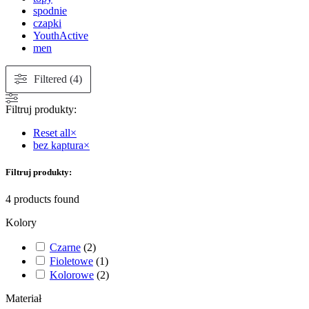
spodnie
czapki
YouthActive
men
Filtered (4)
Filtruj produkty:
Reset all
×
bez kaptura
×
Filtruj produkty:
4
products found
Kolory
Czarne
(
2
)
Fioletowe
(
1
)
Kolorowe
(
2
)
Materiał