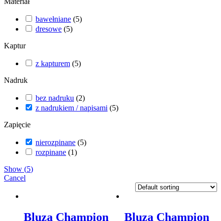
Materiał
bawełniane
(
5
)
dresowe
(
5
)
Kaptur
z kapturem
(
5
)
Nadruk
bez nadruku
(
2
)
z nadrukiem / napisami
(
5
)
Zapięcie
nierozpinane
(
5
)
rozpinane
(
1
)
Show
(
5
)
Cancel
Bluza Champion
Bluza Champion