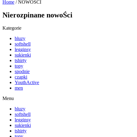
Home
/ NOWOŚCI
Nierozpinane nowoŚci
Kategorie
bluzy
softshell
legginsy
sukienki
tshirty
topy
spodnie
czapki
YouthActive
men
Menu
bluzy
softshell
legginsy
sukienki
tshirty
topy