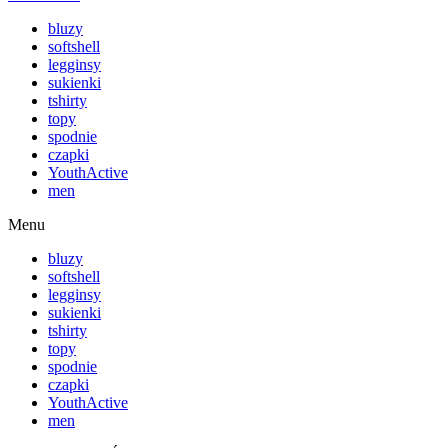
bluzy
softshell
legginsy
sukienki
tshirty
topy
spodnie
czapki
YouthActive
men
Menu
bluzy
softshell
legginsy
sukienki
tshirty
topy
spodnie
czapki
YouthActive
men