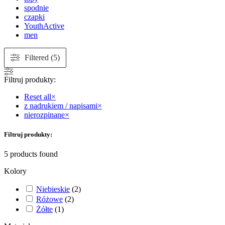
spodnie
czapki
YouthActive
men
Filtered (5)
Filtruj produkty:
Reset all
×
z nadrukiem / napisami
×
nierozpinane
×
Filtruj produkty:
5
products found
Kolory
Niebieskie
(
2
)
Różowe
(
2
)
Żółte
(
1
)