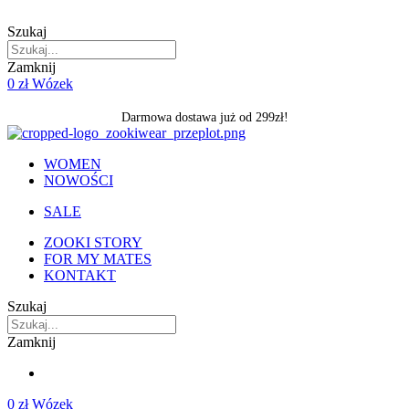
Skip
to
Szukaj
content
Zamknij
0
zł
Wózek
Darmowa dostawa już od 299zł!
WOMEN
NOWOŚCI
SALE
ZOOKI STORY
FOR MY MATES
KONTAKT
Szukaj
Zamknij
0
zł
Wózek