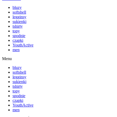
bluzy
softshell
legginsy
sukienki
tshirty
topy
spodnie
czapki
YouthActive
men
Menu
bluzy
softshell
legginsy
sukienki
tshirty
topy
spodnie
czapki
YouthActive
men