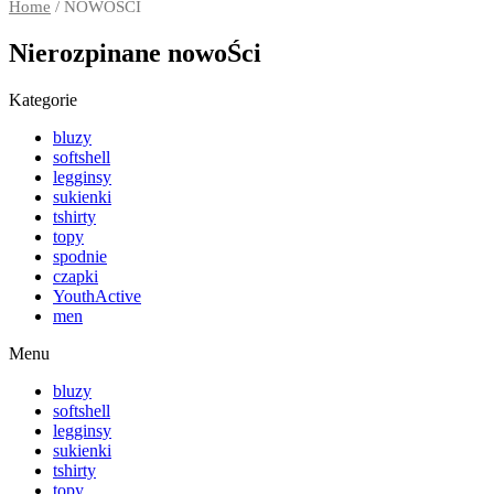
Home
/ NOWOŚCI
Nierozpinane nowoŚci
Kategorie
bluzy
softshell
legginsy
sukienki
tshirty
topy
spodnie
czapki
YouthActive
men
Menu
bluzy
softshell
legginsy
sukienki
tshirty
topy