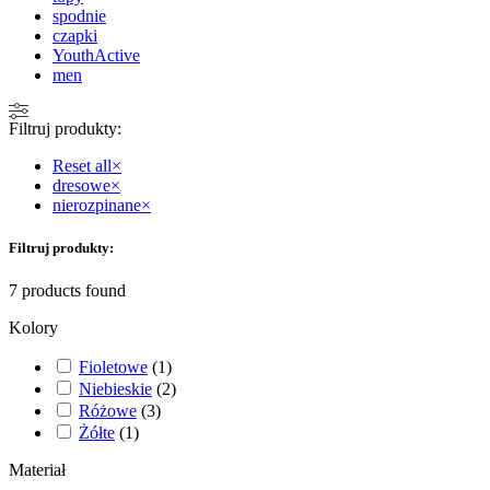
spodnie
czapki
YouthActive
men
Filtruj produkty:
Reset all
×
dresowe
×
nierozpinane
×
Filtruj produkty:
7
products found
Kolory
Fioletowe
(
1
)
Niebieskie
(
2
)
Różowe
(
3
)
Żółte
(
1
)
Materiał