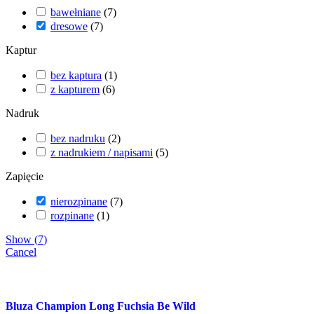
bawełniane
(
7
)
dresowe
(
7
)
Kaptur
bez kaptura
(
1
)
z kapturem
(
6
)
Nadruk
bez nadruku
(
2
)
z nadrukiem / napisami
(
5
)
Zapięcie
nierozpinane
(
7
)
rozpinane
(
1
)
Show
(
7
)
Cancel
Bluza Champion Long Fuchsia Be Wild