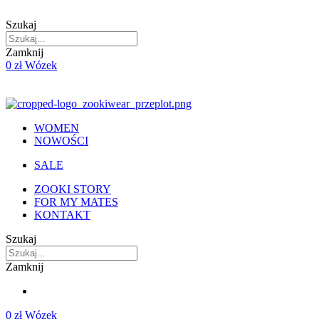
Skip
to
Szukaj
content
Zamknij
0
zł
Wózek
WOMEN
NOWOŚCI
SALE
ZOOKI STORY
FOR MY MATES
KONTAKT
Szukaj
Zamknij
0
zł
Wózek