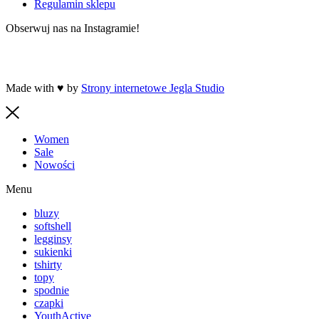
Regulamin sklepu
Obserwuj nas na Instagramie!
Made with ♥ by
Strony internetowe Jegla Studio
Women
Sale
Nowości
Menu
bluzy
softshell
legginsy
sukienki
tshirty
topy
spodnie
czapki
YouthActive