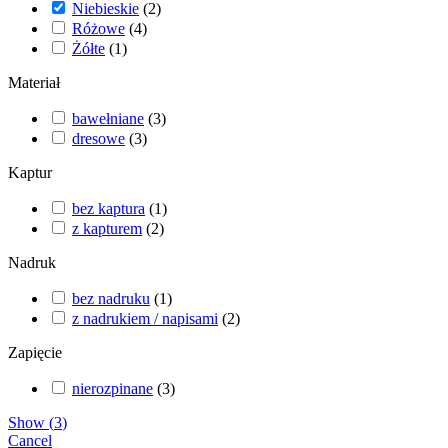
Niebieskie
(
2
)
Różowe
(
4
)
Żółte
(
1
)
Materiał
bawełniane
(
3
)
dresowe
(
3
)
Kaptur
bez kaptura
(
1
)
z kapturem
(
2
)
Nadruk
bez nadruku
(
1
)
z nadrukiem / napisami
(
2
)
Zapięcie
nierozpinane
(
3
)
Show
(
3
)
Cancel