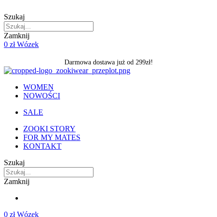
Skip
to
Szukaj
content
Zamknij
0
zł
Wózek
Darmowa dostawa już od 299zł!
WOMEN
NOWOŚCI
SALE
ZOOKI STORY
FOR MY MATES
KONTAKT
Szukaj
Zamknij
0
zł
Wózek