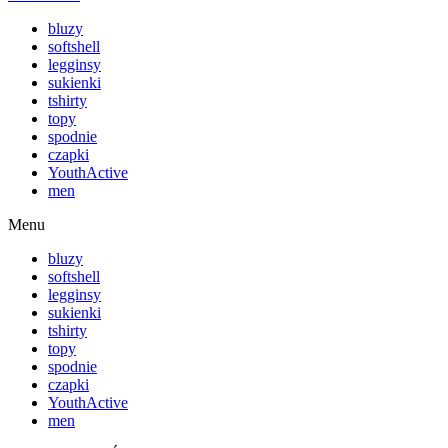
bluzy
softshell
legginsy
sukienki
tshirty
topy
spodnie
czapki
YouthActive
men
Menu
bluzy
softshell
legginsy
sukienki
tshirty
topy
spodnie
czapki
YouthActive
men