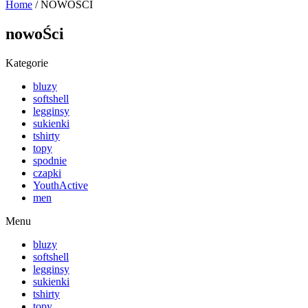
Home
/ NOWOŚCI
nowoŚci
Kategorie
bluzy
softshell
legginsy
sukienki
tshirty
topy
spodnie
czapki
YouthActive
men
Menu
bluzy
softshell
legginsy
sukienki
tshirty
topy