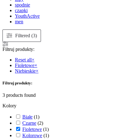
spodnie
czapki
YouthActive
men
Filtered (3)
Filtruj produkty:
Reset all
×
Fioletowe
×
Niebieskie
×
Filtruj produkty:
3
products found
Kolory
Białe
(
1
)
Czarne
(
2
)
Fioletowe
(
1
)
Kolorowe
(
1
)