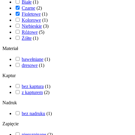
Białe
(
1
)
Czarne
(
2
)
Fioletowe
(
1
)
Kolorowe
(
1
)
Niebieskie
(
3
)
Różowe
(
5
)
Żółte
(
1
)
Materiał
bawełniane
(
1
)
dresowe
(
1
)
Kaptur
bez kaptura
(
1
)
z kapturem
(
2
)
Nadruk
bez nadruku
(
1
)
Zapięcie
nierozpinane
(
2
)