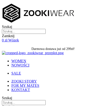
Skip
to
content
Szukaj
Zamknij
0
zł
Wózek
Darmowa dostawa już od 299zł!
WOMEN
NOWOŚCI
SALE
ZOOKI STORY
FOR MY MATES
KONTAKT
Szukaj