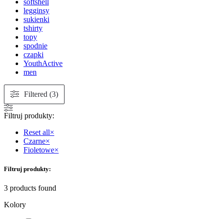
softshell
legginsy
sukienki
tshirty
topy
spodnie
czapki
YouthActive
men
Filtered (3)
Filtruj produkty:
Reset all
×
Czarne
×
Fioletowe
×
Filtruj produkty:
3
products found
Kolory