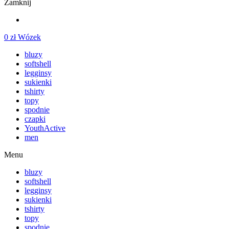
Zamknij
0
zł
Wózek
bluzy
softshell
legginsy
sukienki
tshirty
topy
spodnie
czapki
YouthActive
men
Menu
bluzy
softshell
legginsy
sukienki
tshirty
topy
spodnie