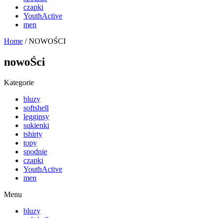
czapki
YouthActive
men
Home
/ NOWOŚCI
nowoŚci
Kategorie
bluzy
softshell
legginsy
sukienki
tshirty
topy
spodnie
czapki
YouthActive
men
Menu
bluzy