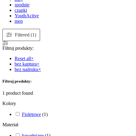
spodnie
czapki
YouthActive
men
Filtered (1)
Filtruj produkty:
Reset all
×
bez kaptura
×
bez nadruku
×
Filtruj produkty:
1
product found
Kolory
Fioletowe
(
1
)
Materiał
bawełniane
(
1
)