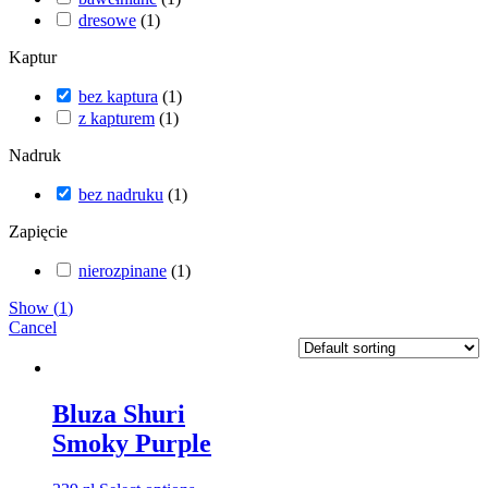
dresowe
(
1
)
Kaptur
bez kaptura
(
1
)
z kapturem
(
1
)
Nadruk
bez nadruku
(
1
)
Zapięcie
nierozpinane
(
1
)
Show
(
1
)
Cancel
Bluza Shuri
Smoky Purple