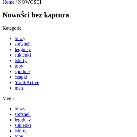
Home
/ NOWOŚCI
NowoŚci bez kaptura
Kategorie
bluzy
softshell
legginsy
sukienki
tshirty
topy
spodnie
czapki
YouthActive
men
Menu
bluzy
softshell
legginsy
sukienki
tshirty
topy