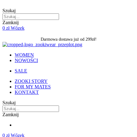
Skip
to
Szukaj
content
Zamknij
0
zł
Wózek
Darmowa dostawa już od 299zł!
WOMEN
NOWOŚCI
SALE
ZOOKI STORY
FOR MY MATES
KONTAKT
Szukaj
Zamknij
0
zł
Wózek