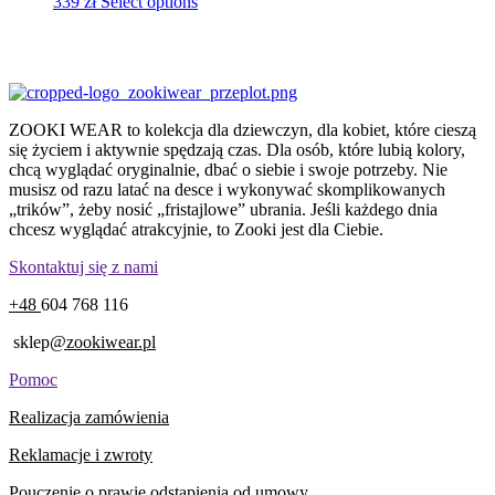
339
zł
Select options
ZOOKI WEAR to kolekcja dla dziewczyn, dla kobiet, które cieszą
się życiem i aktywnie spędzają czas. Dla osób, które lubią kolory,
chcą wyglądać oryginalnie, dbać o siebie i swoje potrzeby. Nie
musisz od razu latać na desce i wykonywać skomplikowanych
„trików”, żeby nosić „fristajlowe” ubrania. Jeśli każdego dnia
chcesz wyglądać atrakcyjnie, to Zooki jest dla Ciebie.
Skontaktuj się z nami
+48
604 768 116
sklep
@zookiwear.pl
Pomoc
Realizacja zamówienia
Reklamacje i zwroty
Pouczenie o prawie odstąpienia od umowy