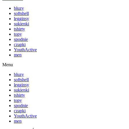
bluzy
softshell
legginsy
sukienki
tshirty
topy
spodnie
czapki
YouthActive
men
Menu
bluzy
softshell
legginsy
sukienki
tshirty
topy
spodnie
czapki
YouthActive
men