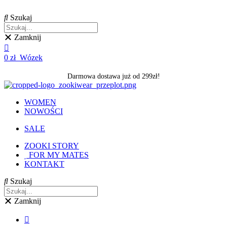
Skip
to
Szukaj
content
Zamknij
0
zł
Wózek
Darmowa dostawa już od 299zł!
WOMEN
NOWOŚCI
SALE
ZOOKI STORY
FOR MY MATES
KONTAKT
Szukaj
Zamknij