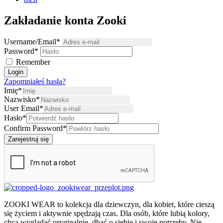
Zakładanie konta Zooki
Username/Email
*
Password
*
Remember
Login
Zapomniałeś hasła?
Imię
*
Nazwisko
*
User Email
*
Hasło
*
Confirm Password
*
Zarejestruj się
ZOOKI WEAR to kolekcja dla dziewczyn, dla kobiet, które cieszą
się życiem i aktywnie spędzają czas. Dla osób, które lubią kolory,
chcą wyglądać oryginalnie, dbać o siebie i swoje potrzeby. Nie