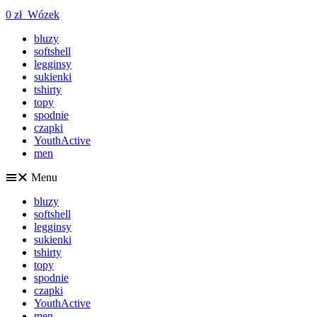
0
zł
Wózek
bluzy
softshell
legginsy
sukienki
tshirty
topy
spodnie
czapki
YouthActive
men
Menu
bluzy
softshell
legginsy
sukienki
tshirty
topy
spodnie
czapki
YouthActive
men