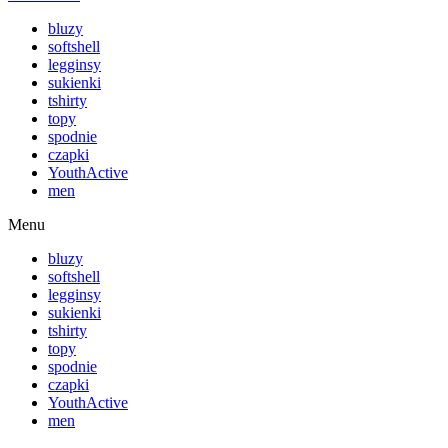
bluzy
softshell
legginsy
sukienki
tshirty
topy
spodnie
czapki
YouthActive
men
Menu
bluzy
softshell
legginsy
sukienki
tshirty
topy
spodnie
czapki
YouthActive
men