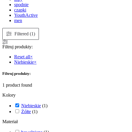
spodnie
czapki
YouthActive
men
Filtered (1)
Filtruj produkty:
Reset all
×
Niebieskie
×
Filtruj produkty:
1
product found
Kolory
Niebieskie
(
1
)
Żółte
(
1
)
Materiał