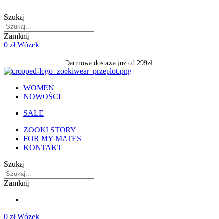
Skip
to
Szukaj
content
Zamknij
0
zł
Wózek
Darmowa dostawa już od 299zł!
WOMEN
NOWOŚCI
SALE
ZOOKI STORY
FOR MY MATES
KONTAKT
Szukaj
Zamknij
0
zł
Wózek