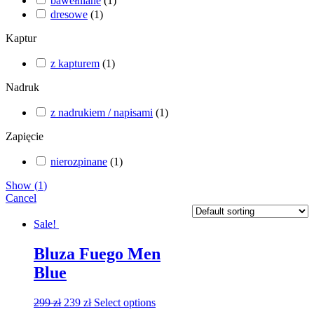
bawełniane
(
1
)
dresowe
(
1
)
Kaptur
z kapturem
(
1
)
Nadruk
z nadrukiem / napisami
(
1
)
Zapięcie
nierozpinane
(
1
)
Show
(
1
)
Cancel
Sale!
Bluza Fuego Men
Blue
299
zł
239
zł
Select options