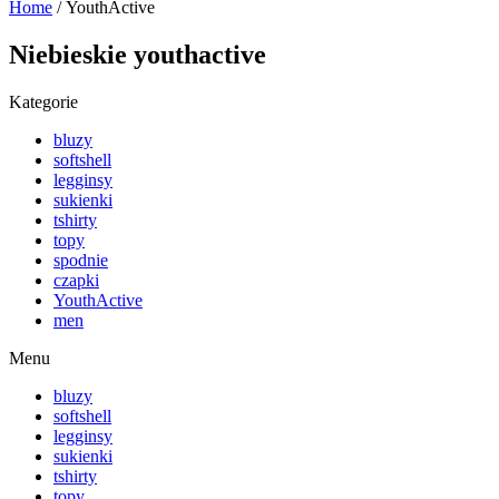
Home
/ YouthActive
Niebieskie youthactive
Kategorie
bluzy
softshell
legginsy
sukienki
tshirty
topy
spodnie
czapki
YouthActive
men
Menu
bluzy
softshell
legginsy
sukienki
tshirty
topy