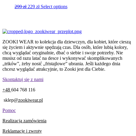
299
zł
229
zł
Select options
ZOOKI WEAR to kolekcja dla dziewczyn, dla kobiet, które cieszą
się życiem i aktywnie spędzają czas. Dla osób, które lubią kolory,
chcą wyglądać oryginalnie, dbać o siebie i swoje potrzeby. Nie
musisz od razu latać na desce i wykonywać skomplikowanych
„trików”, żeby nosić „fristajlowe” ubrania. Jeśli każdego dnia
chcesz wyglądać atrakcyjnie, to Zooki jest dla Ciebie.
Skontaktuj się z nami
+48
604 768 116
sklep
@zookiwear.pl
Pomoc
Realizacja zamówienia
Reklamacje i zwroty