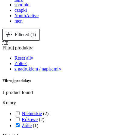
spodnie
czapki
YouthActive
men
Filtered (1)
Filtruj produkty:
Reset all
×
Żółte
×
z nadrukiem / napisami
×
Filtruj produkty:
1
product found
Kolory
Niebieskie
(
2
)
Różowe
(
2
)
Żółte
(
1
)