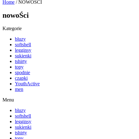
Home
/ NOWOŚCI
nowoŚci
Kategorie
bluzy
softshell
legginsy
sukienki
tshirty
topy
spodnie
czapki
YouthActive
men
Menu
bluzy
softshell
legginsy
sukienki
tshirty
topy