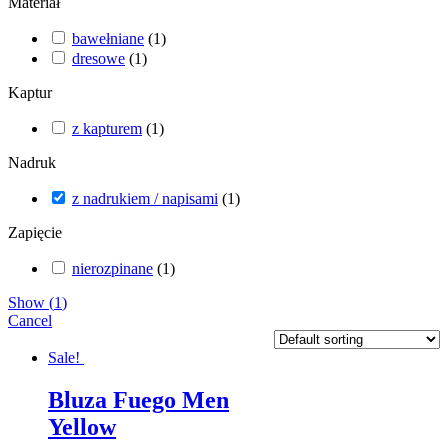
Materiał
bawełniane
(
1
)
dresowe
(
1
)
Kaptur
z kapturem
(
1
)
Nadruk
z nadrukiem / napisami
(
1
)
Zapięcie
nierozpinane
(
1
)
Show
(
1
)
Cancel
Sale!
Bluza Fuego Men
Yellow