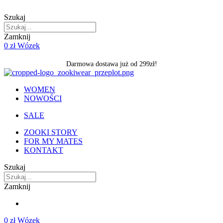
Skip
to
Szukaj
content
Zamknij
0
zł
Wózek
Darmowa dostawa już od 299zł!
WOMEN
NOWOŚCI
SALE
ZOOKI STORY
FOR MY MATES
KONTAKT
Szukaj
Zamknij
0
zł
Wózek