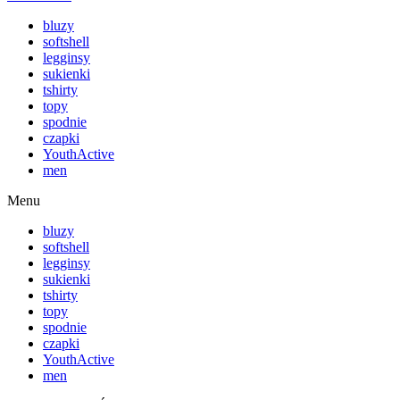
bluzy
softshell
legginsy
sukienki
tshirty
topy
spodnie
czapki
YouthActive
men
Menu
bluzy
softshell
legginsy
sukienki
tshirty
topy
spodnie
czapki
YouthActive
men