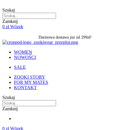
Skip
to
Szukaj
content
Zamknij
0
zł
Wózek
Darmowa dostawa już od 299zł!
WOMEN
NOWOŚCI
SALE
ZOOKI STORY
FOR MY MATES
KONTAKT
Szukaj
Zamknij
0
zł
Wózek