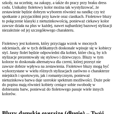
szkoły, na uczelnię, na zakupy, a także do pracy przy braku dress
codu. Unikalny fioletowy kolor można tak wystylizować, że
zestawienie będzie dobrym wyborem również na randkę czy też
spotkanie z przyjaciółmi przy kawie oraz ciastkach. Fioletowe bluzy
to połączenie klasyki z nietuzinkowością, ponieważ ciekawy kolor
zawsze działa na plus w każdej, nawet najbardziej bazowej stylizacji
niezależnie od jej szczegółowego charakteru.
Fioletowy jest kolorem, który przyciąga wzrok w mocnych
odcieniach, ale w tych delikatnych doskonale wpisuje się w kobiecy
styl. Jasny fiolet będzie odpowiedni dla kobiet, które chcą, by ich
stylizacje prezentowały się stylowo i dziewczęco. Bluzy w tym
kolorze to doskonała alternatywa dla czerni, której przesyt nie
zawsze dobrze wpływa na zestawienia. Fioletowe bluzy mogą być
wykorzystane w wielu różnych stylizacjach zarówno o charakterze
miejskich i sportowym, jak i romantycznym, ponieważ
nietuzinkowa barwa daje szerokie spektrum możliwości. Duże pole
do popisu mają również kobiety ceniące sobie swobodę w
dobieraniu barw, ponieważ do fioletowego pasuje wiele innych
kolorów.
Bluzy damskie oversize (długie) – Twój