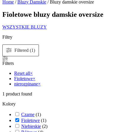
Home
/
Bluzy Damskie
/ Bluzy damskie oversize
Fioletowe bluzy damskie oversize
WSZYSTKIE BLUZY
Filtry
Filtered (1)
Filters
Reset all
×
Fioletowe
×
nierozpinane
×
1
product found
Kolory
Czarne
(
1
)
Fioletowe
(
1
)
Niebieskie
(
2
)