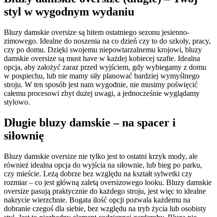
styl w wygodnym wydaniu
Bluzy damskie oversize są hitem ostatniego sezonu jesienno-
zimowego. Idealne do noszenia na co dzień czy to do szkoły, pracy,
czy po domu. Dzięki swojemu niepowtarzalnemu krojowi, bluzy
damskie oversize są must have w każdej kobiecej szafie. Idealna
opcja, aby założyć zaraz przed wyjściem, gdy wybiegamy z domu
w pospiechu, lub nie mamy siły planować bardziej wymyślnego
stroju. W ten sposób jest nam wygodnie, nie musimy poświęcić
całemu procesowi zbyt dużej uwagi, a jednocześnie wyglądamy
stylowo.
Długie bluzy damskie – na spacer i
siłownię
Bluzy damskie oversize nie tylko jest to ostatni krzyk mody, ale
również idealna opcja do wyjścia na siłownie, lub bieg po parku,
czy mieście. Leżą dobrze bez względu na kształt sylwetki czy
rozmiar – co jest główną zaletą oversizowego looku. Bluzy damskie
oversize pasują praktycznie do każdego stroju, jest więc to idealne
nakrycie wierzchnie. Bogata ilość opcji pozwala każdemu na
dobranie czegoś dla siebie, bez względu na tryb życia lub osobisty