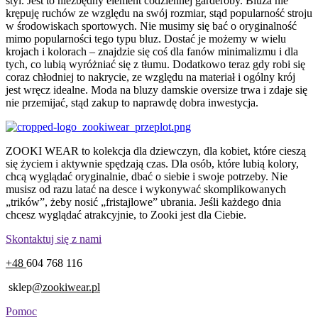
styl. Jest to niezbędny element codziennej garderoby. Bluza nie
krępuję ruchów ze względu na swój rozmiar, stąd popularność stroju
w środowiskach sportowych. Nie musimy się bać o oryginalność
mimo popularności tego typu bluz. Dostać je możemy w wielu
krojach i kolorach – znajdzie się coś dla fanów minimalizmu i dla
tych, co lubią wyróżniać się z tłumu. Dodatkowo teraz gdy robi się
coraz chłodniej to nakrycie, ze względu na materiał i ogólny krój
jest wręcz idealne. Moda na bluzy damskie oversize trwa i zdaje się
nie przemijać, stąd zakup to naprawdę dobra inwestycja.
ZOOKI WEAR to kolekcja dla dziewczyn, dla kobiet, które cieszą
się życiem i aktywnie spędzają czas. Dla osób, które lubią kolory,
chcą wyglądać oryginalnie, dbać o siebie i swoje potrzeby. Nie
musisz od razu latać na desce i wykonywać skomplikowanych
„trików”, żeby nosić „fristajlowe” ubrania. Jeśli każdego dnia
chcesz wyglądać atrakcyjnie, to Zooki jest dla Ciebie.
Skontaktuj się z nami
+48
604 768 116
sklep
@zookiwear.pl
Pomoc