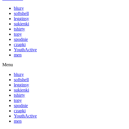
bluzy
softshell
legginsy
sukienki
tshirty
topy
spodnie
czapki
YouthActive
men
Menu
bluzy
softshell
legginsy
sukienki
tshirty
topy
spodnie
czapki
YouthActive
men