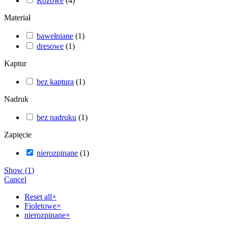
Różowe
(
4
)
Materiał
bawełniane
(
1
)
dresowe
(
1
)
Kaptur
bez kaptura
(
1
)
Nadruk
bez nadruku
(
1
)
Zapięcie
nierozpinane
(
1
)
Show
(
1
)
Cancel
Reset all
×
Fioletowe
×
nierozpinane
×