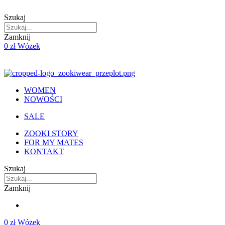
Skip
to
Szukaj
content
Zamknij
0
zł
Wózek
WOMEN
NOWOŚCI
SALE
ZOOKI STORY
FOR MY MATES
KONTAKT
Szukaj
Zamknij
0
zł
Wózek