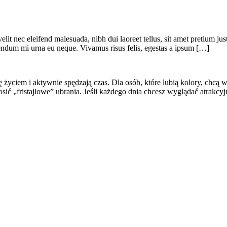
elit nec eleifend malesuada, nibh dui laoreet tellus, sit amet pretium ju
ibendum mi urna eu neque. Vivamus risus felis, egestas a ipsum […]
życiem i aktywnie spędzają czas. Dla osób, które lubią kolory, chcą wy
 „fristajlowe” ubrania. Jeśli każdego dnia chcesz wyglądać atrakcyjni