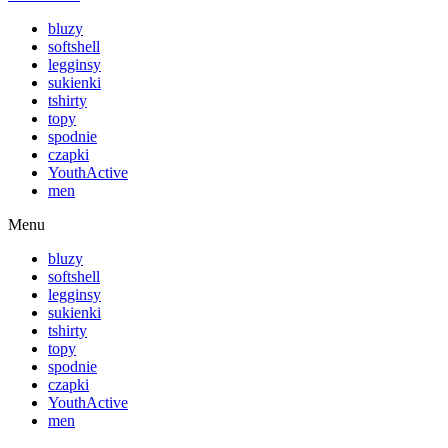
bluzy
softshell
legginsy
sukienki
tshirty
topy
spodnie
czapki
YouthActive
men
Menu
bluzy
softshell
legginsy
sukienki
tshirty
topy
spodnie
czapki
YouthActive
men