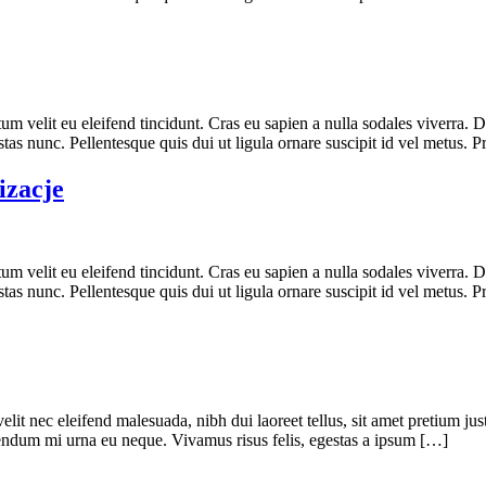
ntum velit eu eleifend tincidunt. Cras eu sapien a nulla sodales viverr
as nunc. Pellentesque quis dui ut ligula ornare suscipit id vel metus. 
izacje
ntum velit eu eleifend tincidunt. Cras eu sapien a nulla sodales viverr
as nunc. Pellentesque quis dui ut ligula ornare suscipit id vel metus. 
elit nec eleifend malesuada, nibh dui laoreet tellus, sit amet pretium ju
ibendum mi urna eu neque. Vivamus risus felis, egestas a ipsum […]